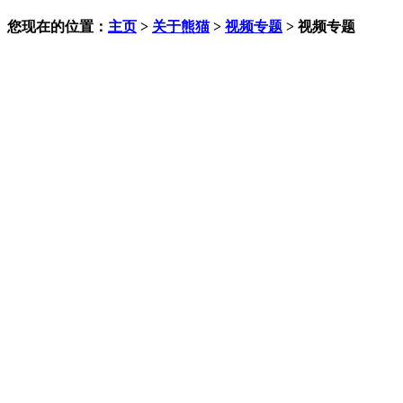
您现在的位置：
主页
>
关于熊猫
>
视频专题
>
视频专题