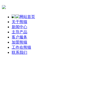
网站首页
关于熊猫
新闻中心
主导产品
客户服务
加盟熊猫
工作在熊猫
联系我们