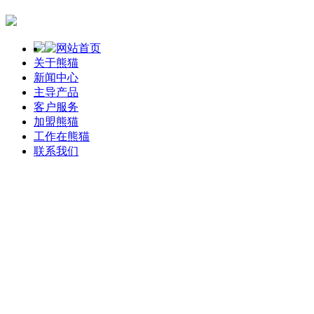
网站首页
关于熊猫
新闻中心
主导产品
客户服务
加盟熊猫
工作在熊猫
联系我们