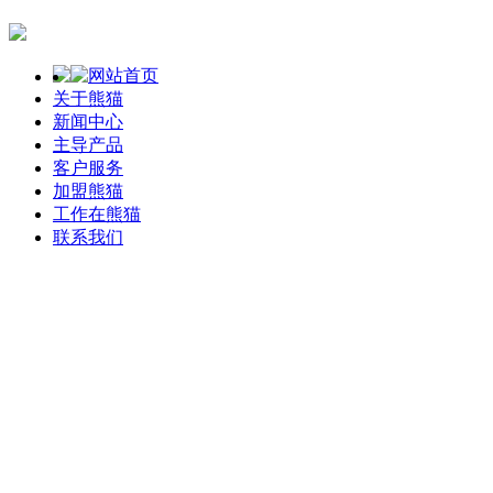
网站首页
关于熊猫
新闻中心
主导产品
客户服务
加盟熊猫
工作在熊猫
联系我们